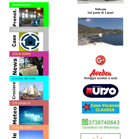
Prenotazioni
Webcam
Sul porto di Lipari
Case/Appartamenti.
EOLIE NEWS
Crociere alle Eolie
Che tempo fa
Tutto da vedere