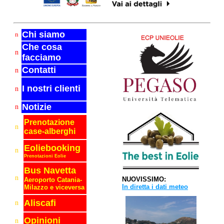
Chi siamo
n
Che cosa
n
facciamo
Contatti
n
I nostri clienti
n
Notizie
n
Prenotazione
n
case-alberghi
Eoliebooking
n
Prenotazioni Eolie
Bus Navetta
n
NUOVISSIMO:
Aeroporto C
atania-
In diretta i dati meteo
Milazzo e viceversa
Aliscafi
n
Opinioni
n