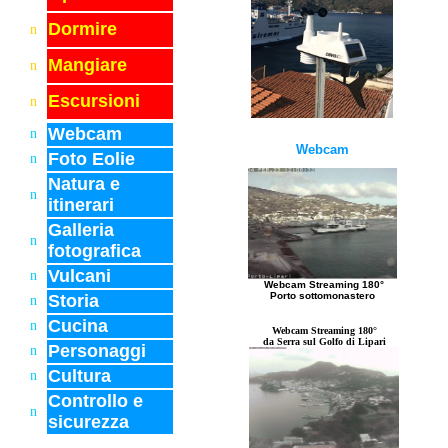
Dormire
n
Mangiare
n
Escursioni
n
Webcam
n
Webcam
Foto Eolie
n
Natura e
n
itinerari
Galleria
n
fotografica
Vulcani
n
Webcam Streaming 180°
Porto sottomonastero
Storia
n
Cucina
n
Webcam Streaming 180°
da Serra sul Golfo di Lipari
Personaggi
n
Cultura
n
Controllo e
n
sicurezza