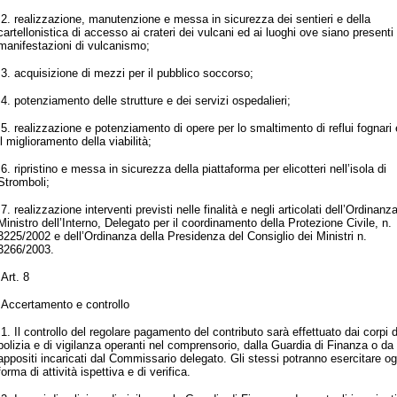
2. realizzazione, manutenzione e messa in sicurezza dei sentieri e della
cartellonistica di accesso ai crateri dei vulcani ed ai luoghi ove siano presenti 
manifestazioni di vulcanismo;
3. acquisizione di mezzi per il pubblico soccorso;
4. potenziamento delle strutture e dei servizi ospedalieri;
5. realizzazione e potenziamento di opere per lo smaltimento di reflui fognari 
il miglioramento della viabilità;
6. ripristino e messa in sicurezza della piattaforma per elicotteri nell’isola di
Stromboli;
7. realizzazione interventi previsti nelle finalità e negli articolati dell’Ordinanz
Ministro dell’Interno, Delegato per il coordinamento della Protezione Civile, n.
3225/2002 e dell’Ordinanza della Presidenza del Consiglio dei Ministri n.
3266/2003.
Art. 8
Accertamento e controllo
1. Il controllo del regolare pagamento del contributo sarà effettuato dai corpi d
polizia e di vigilanza operanti nel comprensorio, dalla Guardia di Finanza o da
appositi incaricati dal Commissario delegato. Gli stessi potranno esercitare og
forma di attività ispettiva e di verifica.