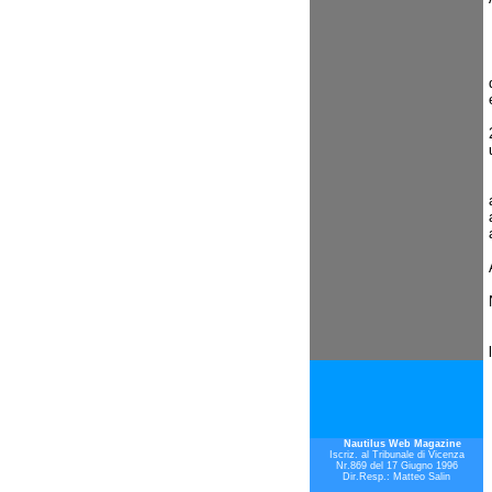
Nautilus Web Magazine
Iscriz. al Tribunale di Vicenza
Nr.869 del 17 Giugno 1996
Dir.Resp.: Matteo Salin