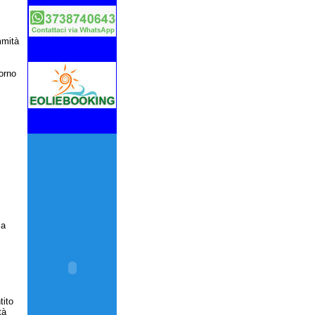
mmità
iorno
sa
tito
tà