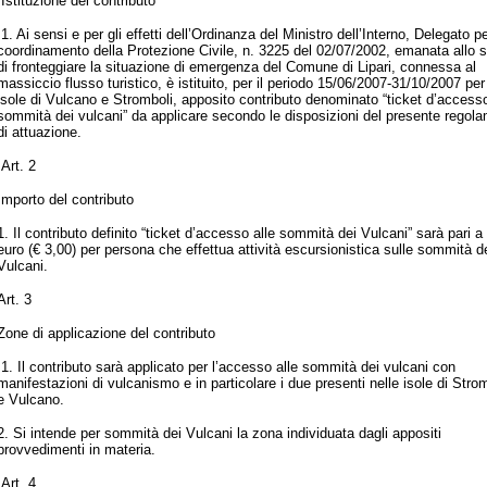
Istituzione del contributo
1. Ai sensi e per gli effetti dell’Ordinanza del Ministro dell’Interno, Delegato per
coordinamento della Protezione Civile, n. 3225 del 02/07/2002, emanata allo 
di fronteggiare la situazione di emergenza del Comune di Lipari, connessa al
massiccio flusso turistico, è istituito, per il periodo 15/06/2007-31/10/2007 per
isole di Vulcano e Stromboli, apposito contributo denominato “ticket d’accesso
sommità dei vulcani” da applicare secondo le disposizioni del presente regol
di attuazione.
Art. 2
Importo del contributo
1. Il contributo definito “ticket d’accesso alle sommità dei Vulcani” sarà pari a 
euro (€ 3,00) per persona che effettua attività escursionistica sulle sommità d
Vulcani.
Art. 3
Zone di applicazione del contributo
1. Il contributo sarà applicato per l’accesso alle sommità dei vulcani con
manifestazioni di vulcanismo e in particolare i due presenti nelle isole di Stro
e Vulcano.
2. Si intende per sommità dei Vulcani la zona individuata dagli appositi
provvedimenti in materia.
Art. 4