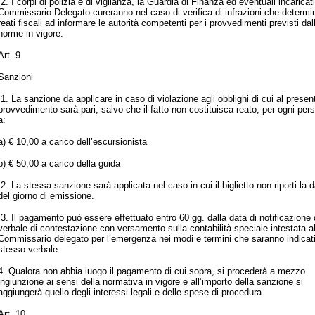
2. I corpi di polizia e di vigilanza, la Guardia di Finanza ed eventuali incaricati
Commissario Delegato cureranno nel caso di verifica di infrazioni che determ
reati fiscali ad informare le autorità competenti per i provvedimenti previsti dal
norme in vigore.
Art. 9
Sanzioni
1. La sanzione da applicare in caso di violazione agli obblighi di cui al presen
provvedimento sarà pari, salvo che il fatto non costituisca reato, per ogni per
a:
a) € 10,00 a carico dell’escursionista
b) € 50,00 a carico della guida
2. La stessa sanzione sarà applicata nel caso in cui il biglietto non riporti la 
del giorno di emissione.
3. Il pagamento può essere effettuato entro 60 gg. dalla data di notificazione 
verbale di contestazione con versamento sulla contabilità speciale intestata a
Commissario delegato per l’emergenza nei modi e termini che saranno indicati
stesso verbale.
4. Qualora non abbia luogo il pagamento di cui sopra, si procederà a mezzo
ingiunzione ai sensi della normativa in vigore e all’importo della sanzione si
aggiungerà quello degli interessi legali e delle spese di procedura.
Art. 10