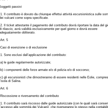
Soggetti passivi
1. Il contributo è dovuto da chiunque effettui attività escursionistica sulle so
dei vulcani come sopra specificate.
2. Il ticket attestante il pagamento del contributo dovrà riportare la data del g
di rilascio, avrà validità esclusivamente per quel giorno e dovrà essere
adeguatamente obliterato.
Art. 5
Casi di esenzione o di esclusione
1. Sono esclusi dall’applicazione del contributo:
a) le guide regolarmente autorizzate;
b) i componenti delle forze armate e/o di polizia e/o di soccorso;
c) gli escursionisti che dimostreranno di essere residenti nelle Eolie, compre
l’isola di Salina.
Art. 6
Riscossione e riversamento del contributo
1. Il contributo sarà riscosso dalle guide autorizzate (con le quali sarà consen
l’accesso alle sommità dei Vulcani), che riverseranno lo stesso nella contabili