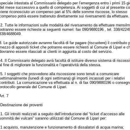
speciale intestata al Commissario delegato per l’emergenza entro i primi 15 gi
del mese successivo a quello di competenza. Ai soggetti di cui al presente 
viene riconosciuto un compenso pari al 5% delle somme riscosse, lo stesso
compenso potrà essere trattenuto direttamente sui riversamenti da effettuare.
2. Tutte le informazioni sulle modalità del riversamento da effettuare mensil
potranno essere richieste ai seguenti numeri: fax 090/9880196 , tel. 338/4224
338/4688049.
3. Le guide autorizzate avranno facoltà di far pagare (riscuotere) il contributo 
mezzo di appositi ticket che potranno essere richiesti al Comune di Lipari e c
dovranno essere rilasciati ai clienti in aggiunta al costo del servizio.
4. Il Commissario delegato avrà facoltà di istituire diverso sistema di riscoss
al fine di migliorare la funzionalità e l’operatività della stessa.
5. I soggetti che provvedono alla riscossione sono tenuti a comunicare
settimanalmente (lunedì di ogni settimana) gli importi incassati per i relativi
contributi. La comunicazione va effettuata al n. di fax 090/9880196 o consegn
protocollo generale del Comune di Lipari.
Art. 7
Destinazione dei proventi
1. Gli introiti realizzati a seguito dell’introduzione del “ticket d’accesso alle
sommità dei vulcani” saranno utilizzati dal Comune di Lipari per:
1 acquisto, manutenzione e funzionamento di dissalatori di acqua marina;