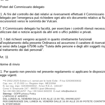
Poteri del Commissario delegato
1. Ai fini del controllo dei dati relativi ai riversamenti effettuati il Commissario
delegato per l’emergenza può richiedere ogni atto e/o documento relativo ai flu
escursionisti verso le sommità dei Vulcani.
2. Il Commissario delegato ha facoltà, per esercitare i controlli ritenuti necessa
utilizzare dati e notizie acquisiti da altri enti o uffici pubblici e privati.
3. I dati richiesti vengono acquisiti in quanto strettamente funzionali
all’espletamento della presente Ordinanza ed assumono il carattere di riserva
ai sensi della Legge 675/96 sulla “Tutela delle persone e degli altri soggetti ris
al trattamento dei dati personali”.
Art. 11
Norme di rinvio
1. Per quanto non previsto nel presente regolamento si applicano le disposizi
legge vigenti.
**© 2002-2025 Eolnet s.r.l. servizi per le Isole Eolie - P.Iva 02636930832
Cap. soc.: € 15.000 i.v.- Registro impr.: MESSINA
N. iscr reg. impr.: 02636930832 - N.Iscr R.E.A.: 183197
Corso V. Emanuele 247 - 98055 Lipari (Messina)
Tel:+39 090.9814257 Fax +39 0444.949200 E-mail:
info@eolnet.it
Sitemap -
GDPR p
rivacy Policy
L'UFFICIO E' APERTO
DAL LUNEDI AL VENERDI DALLE 9.00 ALLE 13.00 TEL 090/9814257
PER EMERGENZE DAL LUNEDI AL VENERDI DALLE 16.00 ALLE 20.00 POTETE CONTATT
IL 373/8740643