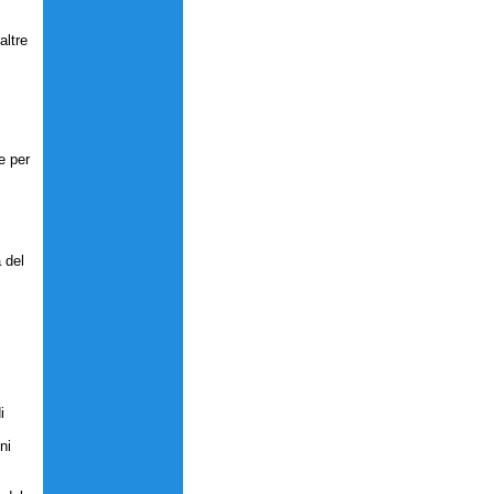
altre
e per
a del
i
ni