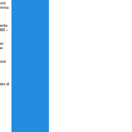
orni
comma
mente
980 –
per
he
ione
ata al