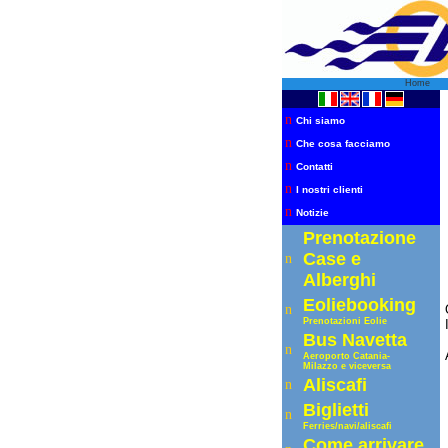
Home
n
Chi siamo
n
Che cosa facciamo
n
Contatti
n
I nostri clienti
n
Notizie
Prenotazione
Case e
n
Alberghi
Eoliebooking
n
Prenotazioni Eolie
Bus Navetta
n
Aeroporto C
atania-
Milazzo e viceversa
Aliscafi
n
Biglietti
n
Ferrie
s
/navi/aliscafi
Come arrivare