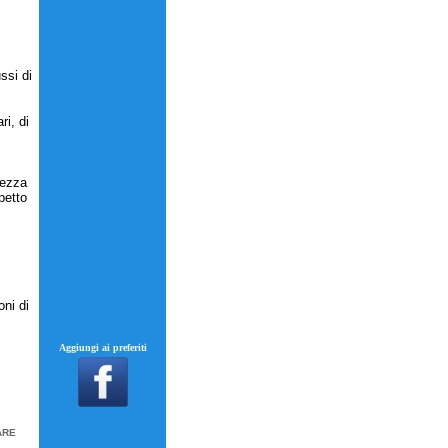
ssi di
ri, di
tezza
petto
oni di
Aggiungi ai preferiti
ARE