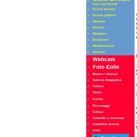
n
Orari
navi/aliscafi
n
Servizi turistici
n
Servizi pubblici
n
Opinioni
n
Dormire
n
Mangiare
n
Escursioni
n
Manifestazioni
n
Annunci
Webcam
n
Foto Eolie
n
n
Natura e itinerari
n
Galleria fotografica
n
Vulcani
n
Storia
n
Cucina
n
Personaggi
n
Cultura
n
Controllo e sicurezza
n
Contributi ricevuti
n
Links