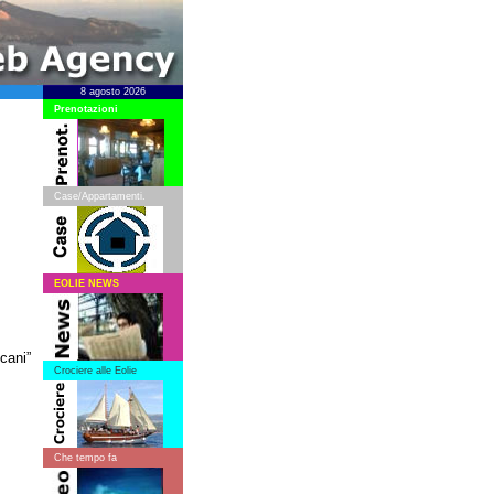
8 agosto 2026
Prenotazioni
Case/Appartamenti.
EOLIE NEWS
cani”
Crociere alle Eolie
Che tempo fa