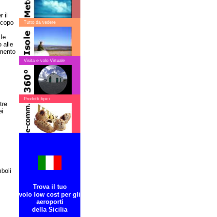
 il
scopo
Tutto da vedere
 le
 alle
amento
Visita e volo Virtuale
Prodotti tipici
tre
ei
mboli
Trova il tuo
volo low cost per gli
aeroporti
della Sicilia