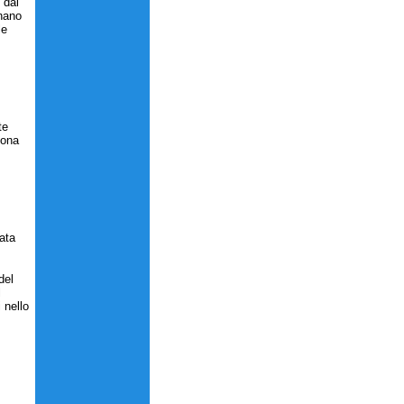
 dal
inano
le
te
sona
data
del
l
 nello