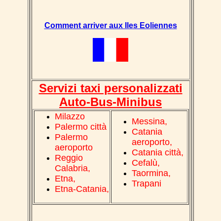
Comment arriver aux Iles Eoliennes
Servizi taxi personalizzati
Auto-Bus
-Minibus
Milazzo
Messina,
Palermo città
Catania
Palermo
aeroporto,
aeroporto
Catania città,
Reggio
Cefalù,
Calabria,
Taormina,
Etna,
Trapani
Etna-Catania,