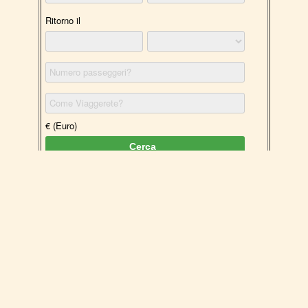
Copyright © 2007-2026 Eolnet srl servizi
per le Isole Eolie - PIVA 02636930832
Corso V. Emanuele 247 - 98055 Lipari
(Messina)
Tel:+39 090.9814257 Fax:
+39 0444.949200
E-mail:
info@eolnet.it
Privacy cookies policy