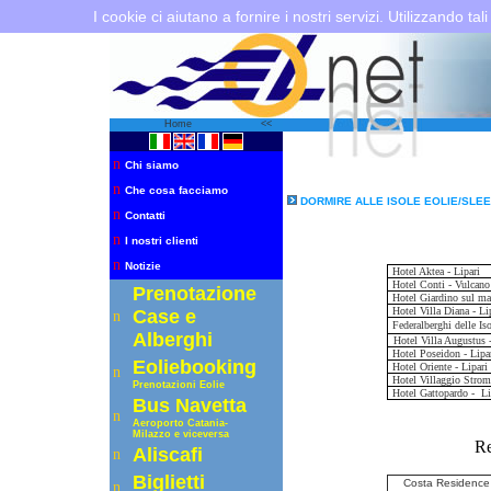
I cookie ci aiutano a fornire i nostri servizi. Utilizzando tali
Home
<<
n
Chi siamo
n
Che cosa facciamo
DORMIRE ALLE ISOLE EOLIE/SLEE
n
Contatti
n
I nostri clienti
n
Notizie
Hotel Aktea - Lipari
Hotel Conti - Vulcano
Prenotazione
Hotel Giardino sul mar
Hotel Villa Diana - Li
Case e
n
Federalberghi delle Is
Alberghi
Hotel Villa Augustus -
Hotel Poseidon - Lipa
Eoliebooking
Hotel Oriente - Lipari
n
Hotel Villaggio Strom
Prenotazioni Eolie
Hotel Gattopardo - Li
Bus Navetta
n
Aeroporto C
atania-
Milazzo e viceversa
Re
Aliscafi
n
Biglietti
Costa Residence 
n