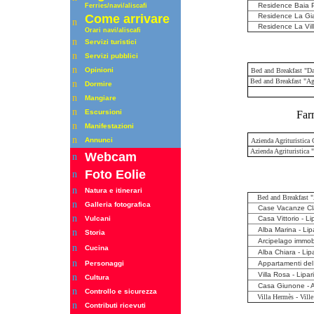
Residence Baia Po
Ferrie
s
/navi/aliscafi
Come arrivare
Residence La Giar
n
Residence La Ville
Orari
navi/aliscafi
n
Servizi turistici
n
Servizi pubblici
n
Opinioni
Bed and Breakfast "Da
Bed and Breakfast "Ag
n
Dormire
n
Mangiare
n
Escursioni
Far
n
Manifestazioni
n
Annunci
Azienda Agrituristica G
Azienda Agrituristica 
Webcam
n
Foto Eolie
n
n
Natura e itinerari
Bed and Breakfast "
n
Galleria fotografica
Case Vacanze Cla
n
Vulcani
Casa Vittorio - Lip
Alba Marina - Lipa
n
Storia
Arcipelago immobil
n
Cucina
Alba Chiara - Lipa
n
Personaggi
Appartamenti del 
Villa Rosa - Lipari
n
Cultura
Casa Giunone - A
n
Controllo e sicurezza
Villa Hermès - Ville 
n
Contributi ricevuti