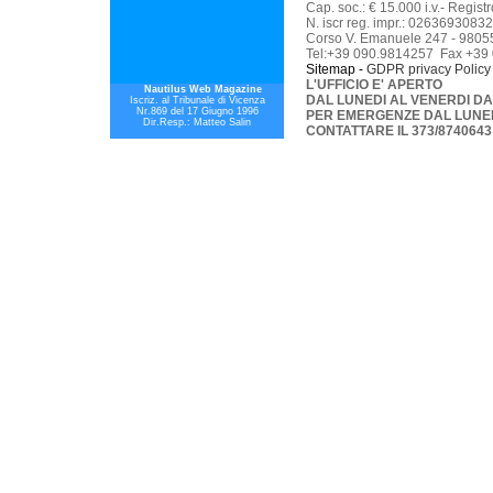
Cap. soc.: € 15.000 i.v.- Regis
N. iscr reg. impr.: 02636930832
Corso V. Emanuele 247 - 98055
Tel:+39 090.9814257 Fax +39
Sitemap -
GDPR p
rivacy Policy
L'UFFICIO E' APERTO
Nautilus Web Magazine
DAL LUNEDI AL VENERDI DAL
Iscriz. al Tribunale di Vicenza
Nr.869 del 17 Giugno 1996
PER EMERGENZE DAL LUNEDI
Dir.Resp.: Matteo Salin
CONTATTARE IL 373/8740643