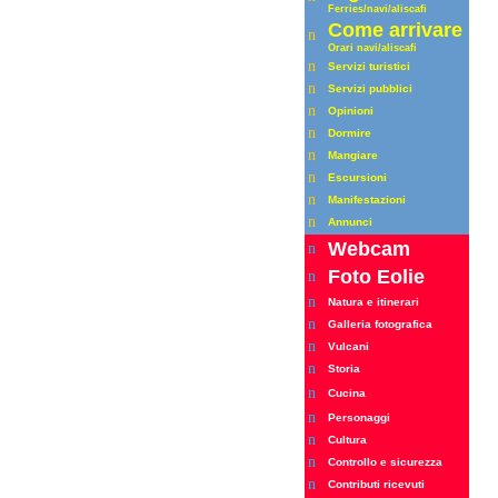
Ferrie
s
/navi/aliscafi
Come arrivare
n
Orari
navi/aliscafi
n
Servizi turistici
n
Servizi pubblici
n
Opinioni
n
Dormire
n
Mangiare
n
Escursioni
n
Manifestazioni
n
Annunci
Webcam
n
Foto Eolie
n
n
Natura e itinerari
n
Galleria fotografica
n
Vulcani
n
Storia
n
Cucina
n
Personaggi
n
Cultura
n
Controllo e sicurezza
n
Contributi ricevuti