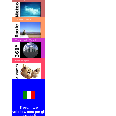
Tutto da vedere
Visita e volo Virtuale
Prodotti tipici
Trova il tuo
volo low cost per gli
aeroporti