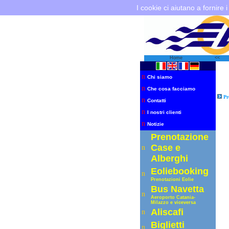
I cookie ci aiutano a fornire i
Home
<<
n
Chi siamo
n
Che cosa facciamo
Pr
n
Contatti
n
I nostri clienti
n
Notizie
Prenotazione
Case e
n
Alberghi
Eoliebooking
n
Prenotazioni Eolie
Bus Navetta
n
Aeroporto C
atania-
Milazzo e viceversa
Aliscafi
n
Biglietti
n