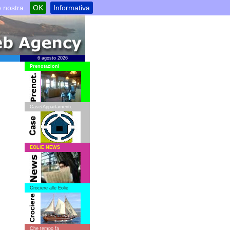
e nostra.
OK
Informativa
6 agosto 2026
Prenotazioni
Case/Appartamenti.
EOLIE NEWS
Crociere alle Eolie
Che tempo fa