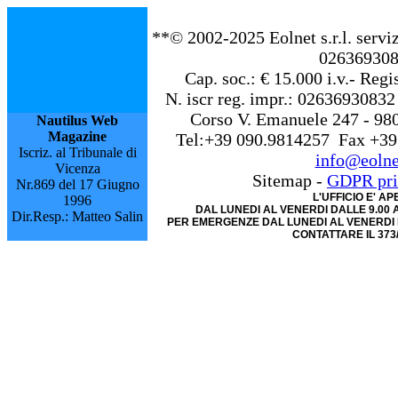
**© 2002-2025 Eolnet s.r.l. servizi
02636930
Cap. soc.: € 15.000 i.v.- Re
N. iscr reg. impr.: 02636930832
Corso V. Emanuele 247 - 98
Nautilus Web
Magazine
Tel:+39 090.9814257 Fax +39
Iscriz. al Tribunale di
info@eolnet
Vicenza
Sitemap -
GDPR p
r
Nr.869 del 17 Giugno
L'UFFICIO E' A
1996
DAL LUNEDI AL VENERDI DALLE 9.00 A
Dir.Resp.: Matteo Salin
PER EMERGENZE DAL LUNEDI AL VENERDI D
CONTATTARE IL 373