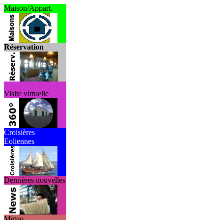
Maison/Appart.
Réservation
Visite virtuelle
Croisières
Eoliennes
Dernières nouvelles
Meteo