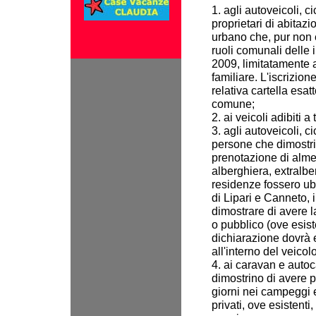
1. agli autoveicoli, c
proprietari di abitazi
urbano che, pur non es
ruoli comunali delle 
2009, limitatamente 
familiare. L'iscrizio
relativa cartella esatt
comune;
2. ai veicoli adibiti a
3. agli autoveicoli, c
persone che dimostri
prenotazione di almen
alberghiera, extralbe
residenze fossero ubi
di Lipari e Canneto, i
dimostrare di avere l
o pubblico (ove esist
dichiarazione dovrà 
all'interno del veicolo
4. ai caravan e autoc
dimostrino di avere p
giorni nei campeggi e
privati, ove esistenti,