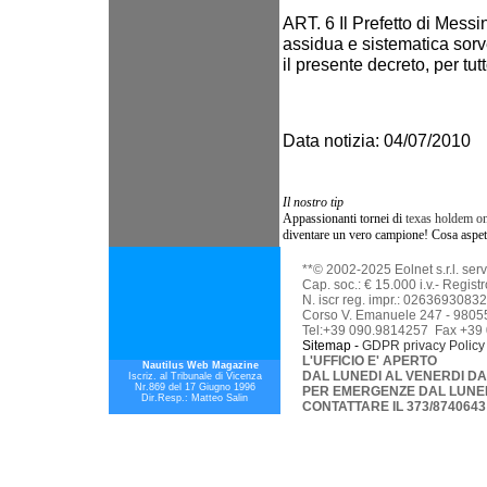
ART. 6 Il Prefetto di Messi
assidua e sistematica sorveg
il presente decreto, per tut
Data notizia: 04/07/2010
Il nostro tip
Appassionanti tornei di
texas holdem on
diventare un vero campione! Cosa aspetti
**© 2002-2025 Eolnet s.r.l. serv
Cap. soc.: € 15.000 i.v.- Regis
N. iscr reg. impr.: 02636930832
Corso V. Emanuele 247 - 98055
Tel:+39 090.9814257 Fax +39
Sitemap -
GDPR p
rivacy Policy
L'UFFICIO E' APERTO
Nautilus Web Magazine
DAL LUNEDI AL VENERDI DAL
Iscriz. al Tribunale di Vicenza
Nr.869 del 17 Giugno 1996
PER EMERGENZE DAL LUNEDI
Dir.Resp.: Matteo Salin
CONTATTARE IL 373/8740643