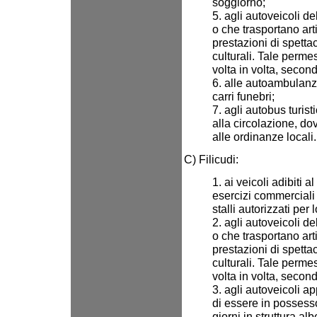
soggiorno;
5. agli autoveicoli de
o che trasportano art
prestazioni di spetta
culturali. Tale perm
volta in volta, secon
6. alle autoambulanze
carri funebri;
7. agli autobus turist
alla circolazione, d
alle ordinanze locali.
C) Filicudi:
1. ai veicoli adibiti a
esercizi commerciali 
stalli autorizzati per 
2. agli autoveicoli de
o che trasportano art
prestazioni di spetta
culturali. Tale perm
volta in volta, secon
3. agli autoveicoli a
di essere in possess
giorni in struttura al