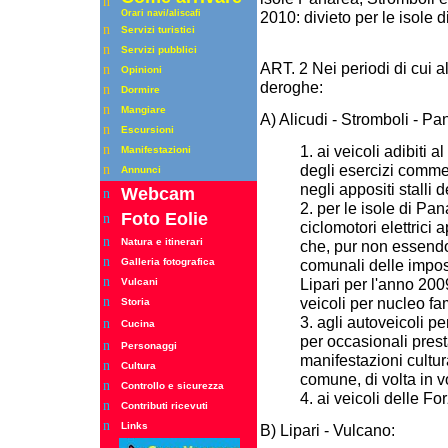
n
2010: divieto per le isole d
Orari
navi/aliscafi
n
Servizi turistici
n
Servizi pubblici
ART. 2 Nei periodi di cui a
n
Opinioni
deroghe:
n
Dormire
n
Mangiare
A) Alicudi - Stromboli - Pa
n
Escursioni
1. ai veicoli adibiti a
n
Manifestazioni
degli esercizi commer
n
Annunci
negli appositi stalli 
Webcam
n
2. per le isole di Pan
Foto Eolie
n
ciclomotori elettrici 
n
Natura e itinerari
che, pur non essendo r
n
comunali delle impos
Galleria fotografica
n
Lipari per l'anno 200
Vulcani
veicoli per nucleo fam
n
Storia
3. agli autoveicoli per
n
Cucina
per occasionali prest
n
Personaggi
manifestazioni cultur
n
Cultura
comune, di volta in v
n
Controllo e sicurezza
4. ai veicoli delle Fo
n
Contributi ricevuti
n
Links
B) Lipari - Vulcano: