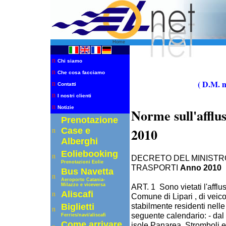
Home
n
Chi siamo
n
Che cosa facciamo
( D.M. m
n
Contatti
n
I nostri clienti
n
Notizie
Norme sull'afflus
Prenotazione
2010
Case e
n
Alberghi
Eoliebooking
n
DECRETO DEL MINISTR
Prenotazioni Eolie
TRASPORTI
Anno 2010
Bus Navetta
n
Aeroporto C
atania-
ART. 1 Sono vietati l'afflus
Milazzo e viceversa
Aliscafi
n
Comune di Lipari , di veic
stabilmente residenti nell
Biglietti
n
seguente calendario: - dal 
Ferrie
s
/navi/aliscafi
Come arrivare
isole Panarea, Stromboli e 