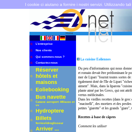
I cookie ci aiutano a fornire i nostri servizi. Utilizzando tali
Home
n
L'entreprise
n
Nos clients
n
Qui sommes-nous ?
L
a cuisine Eoliennes
n
Contactez-nous
Du peu d'informations qui nous donnent
Réserver
et romain devait être prédominant le po
hôtels et
n
mer de Lipari "fournit toutes sortes de
maisons
également doté de l'île de Lipari "riche
aiment". Mais, dans la liparota "cuisine
Eoliebooking
n
plante aimé par les Grecs, qui ont attri
vertus médicinales.
Bus navette
Dans les vieilles recettes (dans le grec 
n
Catane aeroport -Milazzo et
"macinelli", des mortiers et des pestles
vv
petites "giarette" et les grands "giare"
Hydroptere
n
Recettes à base de câpres
B
illets
n
ferries/idroglisseur
Comment les utiliser
A
rriver
...
n