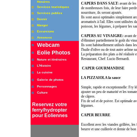
Horaires
CAPERS DANS SALT:
avant de les 
n
Services touristiques
de nombreuses fois, de leur faire perdre
nourriture, ils seront ajoutés.
n
Services publics
Ils sont aussi optimales simplement arom
n
Dormir
aromatisés à l'ail. Elles sont utilisées
n
Manger
poisson, les légumes, à préparer les sauc
n
Excursions
CAPERS AU VINAIGRE:
avant de 
n
Annonces
d'éliminer partiellement le goût du vina
Webcam
n
Ils sont habituellement utilisés dans les
l'huile d'olive ou de tout autre arôme na
Eolie Photos
n
La préparation des plats a été réalisée
Restaurant, Chef: Lucio Bernardi.
n
Nature et itinéraires
n
L'Histoire
CAPER GOURMANDISE
n
La cuisine
LA PIZZAIOLA la sauce
n
Galerie de photos
n
Personnages
Simple, rapide et exceptionnelle: Fry lé
ajouter un peu de maturité et les tomat
n
Culture
de câpres.
Fix de sel et de poivre. Est optimale av
Reservez
votre
légumes.
ferry/hydropter
pour Eoliennes
CAPER BEURRE
Excellent avec les viandes grillées, les
beurre et une cuillerée et demie de bo