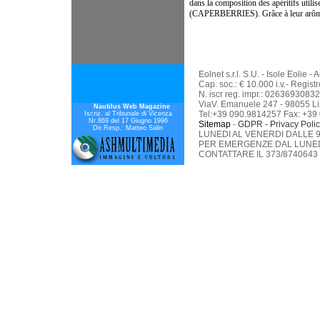
dans la composition des apéritifs 
(CAPERBERRIES). Grâce à leur arôme et
Eolnet s.r.l. S.U. - Isole Eolie 
Cap. soc.: € 10.000 i.v.- Regis
N. iscr reg. impr.: 02636930832
ViaV. Emanuele 247 - 98055 Li
Nautilus Web Magazine
Tel:+39 090.9814257 Fax: +39
Iscriz. al Tribunale di Vicenza
Nr.869 del 17 Giugno 1996
Sitemap
-
GDPR - Privacy Poli
Dir.Resp.: Matteo Salin
LUNEDI AL VENERDI DALLE 9.
PER EMERGENZE DAL LUNEDI
CONTATTARE IL 373/8740643