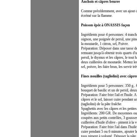
Anchois et câpres beurre
Comme précédemment, avec un ajout de f
écrémé sur la flamme.
Poisson épée à ONASSIS façon
Ingrédients pour 4 personnes: 4 tranche
oignon, une poignée de persil, une pinc
la moutarde, 1 citron, sel, Poivre.
Préparation: Déposer dans une tasse de
remuant jusqu'à obtenir trois quarts d'u
persil, le thymus et les câpres, le tout
deux cuillerées de moutarde. Mettez les
sel, poivre, les faire brun, les servir tr
Fines nouilles (tagliolini) avec câpre
Ingrédients pour 5 personnes: 350 g.. C
bouquet de basilic et un de persil, deux 
Préparation: Faire frire l'ail et l'huile.
câpres et le sel, laisser cuire pendant 
(tagliolini) de la pâte fraîche.
Spaghettis avec les câpres et les petite
Ingrédients: 200 GR. De moyennes ou g
coupées aux petits contrôles, 3 gousses
cuillerées d'huile d'olive - piment à la 
Préparation: Faire frire l'ail dans l'huil
cuire pendant 5 ou 6 minutes, ajouter le
tous piment à volonté. Déposer la pâte