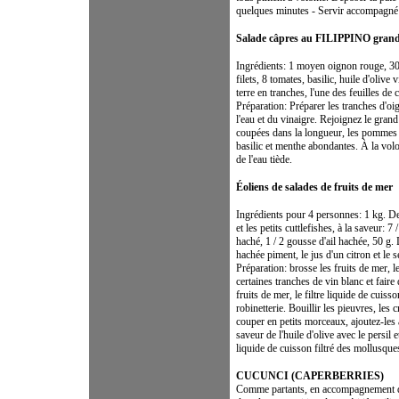
quelques minutes - Servir accompagné 
Salade câpres au FILIPPINO grand
Ingrédients: 1 moyen oignon rouge, 300
filets, 8 tomates, basilic, huile d'oliv
terre en tranches, l'une des feuilles de 
Préparation: Préparer les tranches d'o
l'eau et du vinaigre. Rejoignez le grand 
coupées dans la longueur, les pommes de
basilic et menthe abondantes. À la volo
de l'eau tiède.
Éoliens de salades de fruits de mer
Ingrédients pour 4 personnes: 1 kg. Des
et les petits cuttlefishes, à la saveur: 7 
haché, 1 / 2 gousse d'ail hachée, 50 g.
hachée piment, le jus d'un citron et le s
Préparation: brosse les fruits de mer, le
certaines tranches de vin blanc et fair
fruits de mer, le filtre liquide de cuis
robinetterie. Bouillir les pieuvres, les 
couper en petits morceaux, ajoutez-les 
saveur de l'huile d'olive avec le persil e
liquide de cuisson filtré des mollusques
CUCUNCI (CAPERBERRIES)
Comme partants, en accompagnement d'u